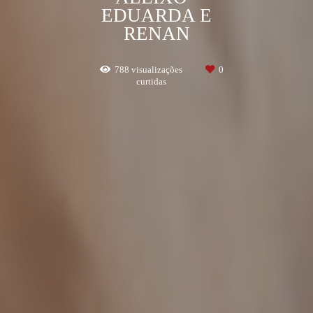
EDUARDA E
RENAN
788
visualizações
0
curtidas