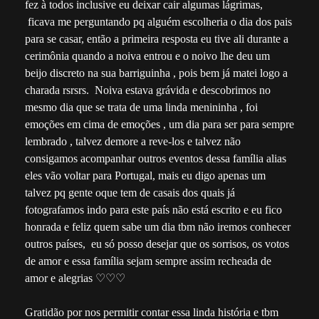
fez à todos inclusive eu deixar cair algumas lágrimas,
ficava me perguntando pq alguém escolheria o dia dos pais
para se casar, então a primeira resposta eu tive ali durante a
cerimônia quando a noiva entrou e o noivo lhe deu um
beijo discreto na sua barriguinha , pois bem já matei logo a
charada rsrsrs. Noiva estava grávida e descobrimos no
mesmo dia que se trata de uma linda menininha , foi
emoções em cima de emoções , um dia para ser para sempre
lembrado , talvez demore a reve-los e talvez não
consigamos acompanhar outros eventos dessa família alias
eles vão voltar para Portugal, mais eu digo apenas um
talvez pq gente oque tem de casais dos quais já
fotografamos indo para este país não está escrito e eu fico
honrada e feliz quem sabe um dia tbm não iremos conhecer
outros países, eu só posso desejar que os sorrisos, os votos
de amor e essa família sejam sempre assim recheada de
amor e alegrias ♡♡♡
Gratidão por nos permitir contar essa linda história e tbm